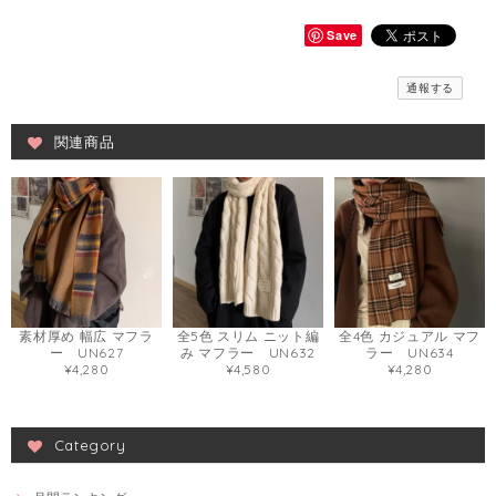
Save
通報する
関連商品
素材厚め 幅広 マフラ
全5色 スリム ニット編
全4色 カジュアル マフ
ー UN627
み マフラー UN632
ラー UN634
¥4,280
¥4,580
¥4,280
Category