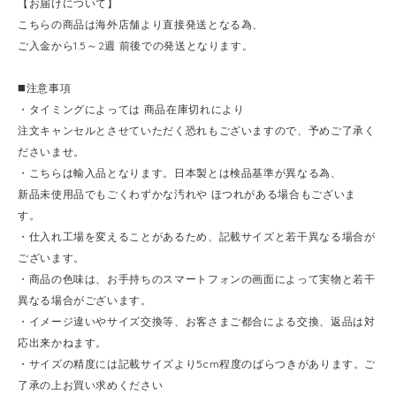
【お届けについて】
こちらの商品は海外店舗より直接発送となる為、
ご入金から1.5～2週 前後での発送となります。
◼️注意事項
・タイミングによっては 商品在庫切れにより
注文キャンセルとさせていただく恐れもございますので、予めご了承く
ださいませ。
・こちらは輸入品となります。日本製とは検品基準が異なる為、
新品未使用品でもごくわずかな汚れや ほつれがある場合もございま
す。
・仕入れ工場を変えることがあるため、記載サイズと若干異なる場合が
ございます。
・商品の色味は、お手持ちのスマートフォンの画面によって実物と若干
異なる場合がございます。
・イメージ違いやサイズ交換等、お客さまご都合による交換、返品は対
応出来かねます。
・サイズの精度には記載サイズより5cm程度のばらつきがあります。ご
了承の上お買い求めください