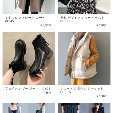
ミドル丈 ストレート コート
重ね デザイン ショート ベスト
BF615
CH597
¥6,980
¥7,280
フェイク レザー ブーツ XI623
ショート丈 ダウン ジャケット
CH596
¥7,180
¥7,280