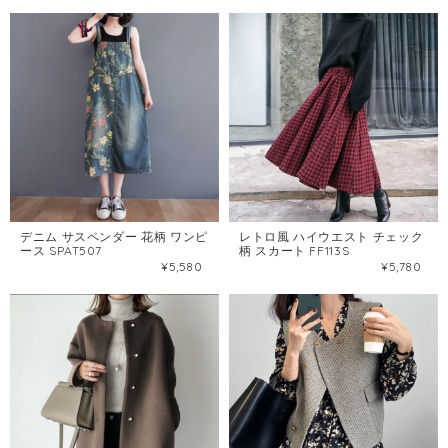
デニム サスペンダー 花柄 ワンピ
レトロ風 ハイウエスト チェック
ース SPAT507
柄 スカート FF113S
¥5,580
¥5,780