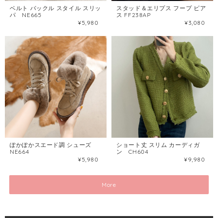
ベルト バックル スタイル スリッ
スタッド＆エリプス フープ ピア
パ NE665
ス FF238AP
¥5,980
¥3,080
ぽかぽかスエード調 シューズ
ショート丈 スリム カーディガ
NE664
ン CH604
¥5,980
¥9,980
More