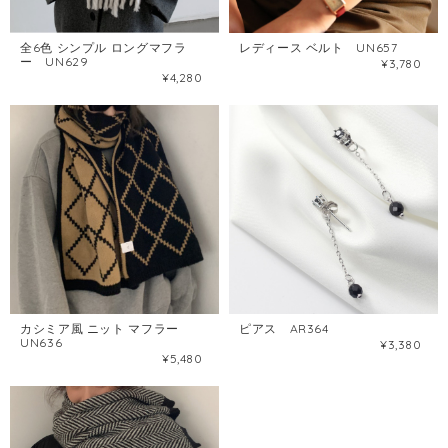
全6色 シンプル ロングマフラ
レディース ベルト UN657
ー UN629
¥3,780
¥4,280
カシミア風 ニット マフラー
ピアス AR364
UN636
¥3,380
¥5,480