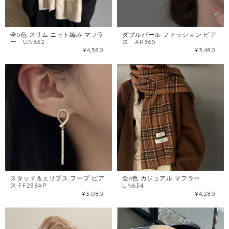
全5色 スリム ニット編み マフラ
ダブルパール ファッション ピア
ー UN632
ス AR365
¥4,580
¥3,480
スタッド＆エリプス フープ ピア
全4色 カジュアル マフラー
ス FF238AP
UN634
¥3,080
¥4,280