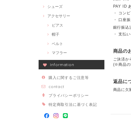
PAY ID
シューズ
・ コン
アクセサリー
・ 口座
ピアス
銀行振込
・ 支払い
帽子
ベルト
商品の
マフラー
ご決済か
(※商品
Information
購入に関するご注意等
返品に
contact
商品に欠
プライバシーポリシー
特定商取引法に基づく表記