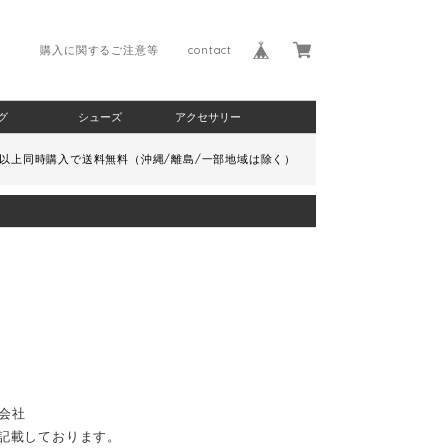
購入に関するご注意等
contact
グ
シューズ
アクセサリー
）以上同時購入で送料無料（沖縄/離島/一部地域は除く）
式会社
を記載しております。