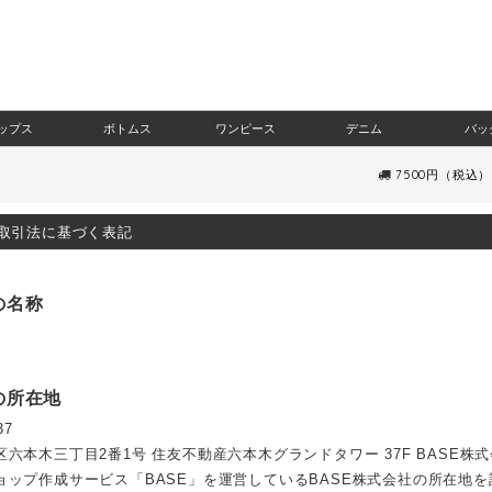
ップス
ボトムス
ワンピース
デニム
バッ
7500円（税込
取引法に基づく表記
の名称
の所在地
37
六本木三丁目2番1号 住友不動産六本木グランドタワー 37F BASE株
ョップ作成サービス「BASE」を運営しているBASE株式会社の所在地