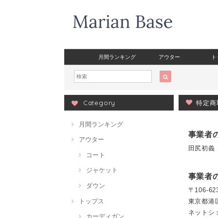
月間ランキング
アウター
ト
Category
特定商
月間ランキング
事業者
アウター
田尻初義
コート
ジャケット
事業者
ダウン
〒106-62
トップス
東京都港区
ネットシ
カーディガン