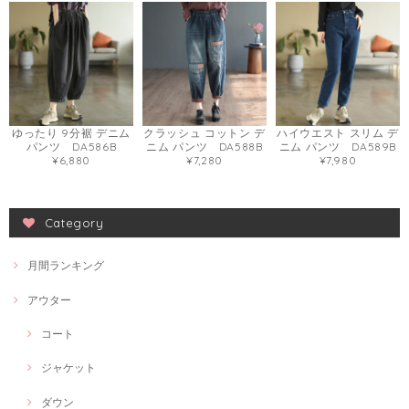
ゆったり 9分裾 デニム
クラッシュ コットン デ
ハイウエスト スリム デ
パンツ DA586B
ニム パンツ DA588B
ニム パンツ DA589B
¥6,880
¥7,280
¥7,980
Category
月間ランキング
アウター
コート
ジャケット
ダウン